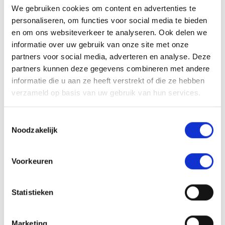
Als bracheorganisatie werken we met leden en partners aan
We gebruiken cookies om content en advertenties te
innovatie en verduurzaming. De recycling van kunststof
personaliseren, om functies voor social media te bieden
kozijnen is onderdeel van het VKG Keurmerk, alle
en om ons websiteverkeer te analyseren. Ook delen we
keurmerkbedrijven werken hieraan mee.
informatie over uw gebruik van onze site met onze
partners voor social media, adverteren en analyse. Deze
Ons recyclesysteem werkt heel simpel: Lever je oude
kunststof kozijnen, zonder glas en andere elementen zoals
partners kunnen deze gegevens combineren met andere
hang- en sluitwerk, in bij een
kozijnenfabrikant die lid is
informatie die u aan ze heeft verstrekt of die ze hebben
van VKG
. Neem wel eerst even contact op met de fabrikant.
verzameld op basis van uw gebruik van hun services.
Je draagt hiermee direct bij aan vermindering van gebruik
van nieuwe materialen voor de productie van kunststof
kozijnen. En aan een groter aandeel gerecycled materiaal in
Toestemmingsselectie
nieuwe kunststof kozijnen.
Noodzakelijk
Voorkeuren
Inleveren in grote getalen
Statistieken
Is jouw woning onderdeel van een groot
(ver)bouwproject, dan kunnen we ook een
Marketing