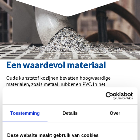
Een waardevol materiaal
Oude kunststof kozijnen bevatten hoogwaardige
materialen, zoals metaal, rubber en PVC. In het
recycleproces wordt het kunststof fijngemaakt tot een
schone PVC-korrel; de basis voor nieuwe kozijnen. Het
mooiste van dit proces is dat het tot wel tien keer herhaald
kan worden. Recycling maakt dat een kunststof kozijn heel
Toestemming
Details
Over
veel levens kan leiden en dus een milieubewuste keuze is.
VKG Recyclesysteem
Deze website maakt gebruik van cookies