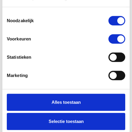
Toestemmingsselectie
Noodzakelijk
Voorkeuren
Statistieken
De juiste keuze na showroombezoek
De strakke kunststof kozijnen onderstrepen de
Marketing
moderne uitstraling van deze villa in Goirle. Lees hoe
de bewoners tot hun keuze kwamen en bekijk het
prachtige eindresultaat.
bekijk dit project
Alles toestaan
Selectie toestaan
Artikel