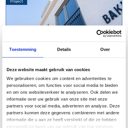
Project
Toestemming
Details
Over
Stijlvol brood bakken
Deze website maakt gebruik van cookies
Een stijlvolle bakkerij in het ‘Hart van Alphen’ is
voorzien van prachtige kozijnen met een matte UV-
We gebruiken cookies om content en advertenties te
bestendige folie. Een strakke en chique invulling
personaliseren, om functies voor social media te bieden
waarmee de aannemer en projectontwikkelaar
en om ons websiteverkeer te analyseren. Ook delen we
‘outside the box’ gingen,
informatie over uw gebruik van onze site met onze
bekijk dit project
partners voor social media, adverteren en analyse. Deze
partners kunnen deze gegevens combineren met andere
informatie die u aan ze heeft verstrekt of die ze hebben
verzameld op basis van uw gebruik van hun services.
Project