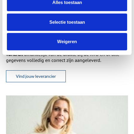
Alles toestaan
Wanneer de subsidie wordt
uitbetaald
Selectie toestaan
Zodra je aanvraag is beoordeeld en je een reactie ontvangt,
Weigeren
wordt het subsidiebedrag meestal
binnen enkele dagen tot
een week
overgemaakt. Houd er rekening mee dat
dit kan
variëren
afhankelijk van de drukte bij de RVO en of alle
gegevens volledig en correct zijn aangeleverd.
Vind jouw leverancier