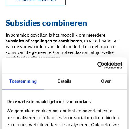
Subsidies combineren
In sommige gevallen is het mogelijk om
meerdere
subsidies of regelingen te combineren
, maar dit hangt af
van de voorwaarden van de afzonderlijke regelingen en
soms van de gemeente. Controleer daarom altijd welke
combinaties zijn toegestaan.
Duur aanvraag
Toestemming
Details
Over
Na het indienen van je subsidieaanvraag bij de RVO kun je
doorgaans
binnen enkele weken tot enkele maanden
een
reactie verwachten. De exacte verwerkingstijd hangt af van
de drukte bij de RVO en de volledigheid van je aanvraag.
Deze website maakt gebruik van cookies
Als alle gegevens correct zijn en de meldcode van het
We gebruiken cookies om content en advertenties te
isolerende glas vermeld staat, verloopt de beoordeling
personaliseren, om functies voor social media te bieden
meestal sneller.
en om ons websiteverkeer te analyseren. Ook delen we