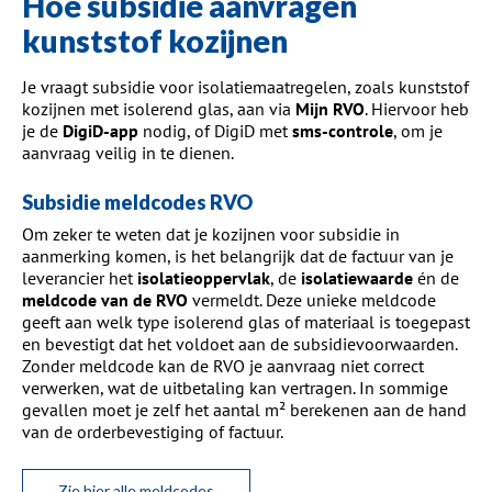
Hoe subsidie aanvragen
kunststof kozijnen
Je vraagt subsidie voor isolatiemaatregelen, zoals kunststof
kozijnen met isolerend glas, aan via
Mijn RVO
. Hiervoor heb
je de
DigiD-app
nodig, of DigiD met
sms-controle
, om je
aanvraag veilig in te dienen.
Subsidie meldcodes RVO
Om zeker te weten dat je kozijnen voor subsidie in
aanmerking komen, is het belangrijk dat de factuur van je
leverancier het
isolatieoppervlak
, de
isolatiewaarde
én de
meldcode van de RVO
vermeldt. Deze unieke meldcode
geeft aan welk type isolerend glas of materiaal is toegepast
en bevestigt dat het voldoet aan de subsidievoorwaarden.
Zonder meldcode kan de RVO je aanvraag niet correct
verwerken, wat de uitbetaling kan vertragen. In sommige
gevallen moet je zelf het aantal m² berekenen aan de hand
van de orderbevestiging of factuur.
Zie hier alle meldcodes