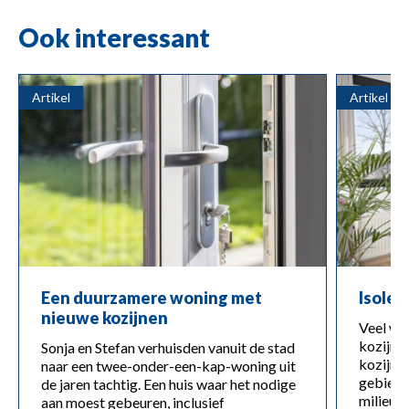
Ook interessant
Artikel
Artikel
Een duurzamere woning met
Isoler
nieuwe kozijnen
Veel wa
kozijne
Sonja en Stefan verhuisden vanuit de stad
kozijne
naar een twee-onder-een-kap-woning uit
gebied 
de jaren tachtig. Een huis waar het nodige
milieu.
aan moest gebeuren, inclusief