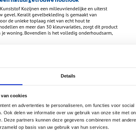
t Kunststof Kozijnen een milieuvriendelijke en uiterst
 gevel. Keralit gevelbekleding is gemaakt van
oor de unieke toplaag niet van echt hout te
odellen en meer dan 30 kleurvariaties, zorgt dit product
 je woning. Bovendien is het volledig onderhoudsarm,
 met de WoonWijzerWinkel
e en meest efficiënte isolatiemanieren,
werkt Berkhout
ijzerWinkel
. De kunststof kozijnsystemen zijn voorzien
e de warmte in de winter vasthouden en in de zomer
Details
verlaagt niet alleen direct jouw maandelijkse
j aan een gezonder en comfortabeler binnenklimaat.
 van cookies
n showroom op afspraak in
ent en advertenties te personaliseren, om functies voor social
. Ook delen we informatie over uw gebruik van onze site met on
e. Deze partners kunnen deze gegevens combineren met andere i
n concentreert zich
rondom Ridderkerk en de
erzameld op basis van uw gebruik van hun services.
e kwaliteit van de kozijnen, deuren en de Keralit