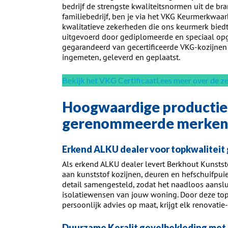
bedrijf de strengste kwaliteitsnormen uit de bra
familiebedrijf, ben je via het VKG Keurmerkwaa
kwalitatieve zekerheden die ons keurmerk bie
uitgevoerd door gediplomeerde en speciaal op
gegarandeerd van gecertificeerde VKG-kozijnen 
ingemeten, geleverd en geplaatst.
Bekijk het VKG Certificaat
Lees meer over de 
Hoogwaardige producties
gerenommeerde merken
Erkend ALKU dealer voor topkwaliteit
Als erkend ALKU dealer levert Berkhout Kunsts
aan kunststof kozijnen, deuren en hefschuifpuie
detail samengesteld, zodat het naadloos aansluit
isolatiewensen van jouw woning. Door deze top
persoonlijk advies op maat, krijgt elk renovatie-
Duurzame Keralit gevelbekleding met