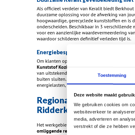
Als officieel verdeler van Keralit biedt Berkhou
duurzame oplossing voor de afwerking van jouw
hoogwaardige, gerecyclede kunststoffen en is d
onderscheiden. Beschikbaar in 3 verschillende m
voor een aanzienlijke waardevermeerdering van
waardoor schilderen definitief verleden tijd is.
Energiebesparing door samenwerking
Om klanten optimaal te informeren over de best
Kunststof Kozijnen nauw samen met de WoonW
van uitstekende thermische isolatiewaarden di
Toestemming
buiten sluiten. Deze focus op energiebesparing 
energielasten, maar draagt ook substantieel bi
Deze website maakt gebruik
R
egionaal werkgebied e
We gebruiken cookies om cont
Ridderkerk
websiteverkeer te analyseren
media, adverteren en analys
Het werkgebied van Berkhout Kunststof Kozijne
verstrekt of die ze hebben v
omliggende regio’s in Zuid-Holland
. Om de hog