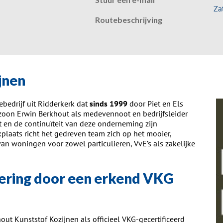
Za
Routebeschrijving
jnen
ebedrijf uit Ridderkerk dat
sinds 1999
door Piet en Els
t zoon Erwin Berkhout als medevennoot en bedrijfsleider
 en de continuïteit van deze onderneming zijn
aats richt het gedreven team zich op het mooier,
n woningen voor zowel particulieren, VvE’s als zakelijke
ring door een erkend VKG
out Kunststof Kozijnen als officieel VKG-gecertificeerd