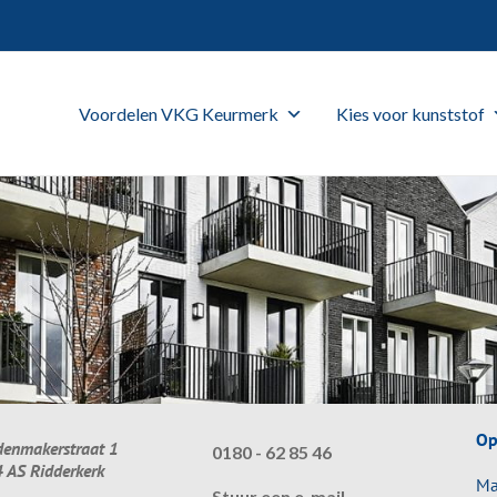
Voordelen VKG Keurmerk
Kies voor kunststof
Op
enmakerstraat 1
0180 - 62 85 46
 AS Ridderkerk
Ma 
Stuur een e-mail