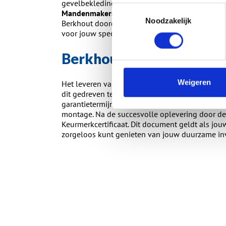
gevelbekleding zelf te ervaren, ben je van har
Toestemmingsselectie
Mandenmakerstraat 1 in Ridderkerk
. Omdat pe
Noodzakelijk
Berkhout doordeweeks uitsluitend op afspraak vi
voor jouw specifieke woonwensen.
Berkhout Kunststof Kozi
Weigeren
Het leveren van een strak, betrouwbaar en naad
dit gedreven team. Berkhout Kunststof Kozijnen
garantietermijn van maar liefst 10 jaar op zowe
montage. Na de succesvolle oplevering door de
Keurmerkcertificaat. Dit document geldt als jouw
zorgeloos kunt genieten van jouw duurzame inv