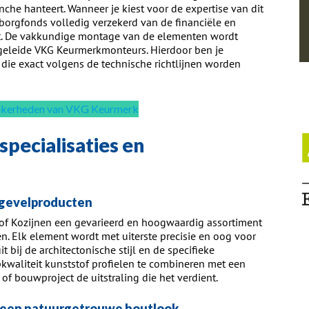
nche hanteert. Wanneer je kiest voor de expertise van dit
rborgfonds volledig verzekerd van de financiële en
dt. De vakkundige montage van de elementen wordt
geleide VKG Keurmerkmonteurs. Hierdoor ben je
die exact volgens de technische richtlijnen worden
zekerheden van VKG Keurmerk
pecialisaties en
 gevelproducten
tof Kozijnen een gevarieerd en hoogwaardig assortiment
n. Elk element wordt met uiterste precisie en oog voor
 bij de architectonische stijl en de specifieke
kwaliteit kunststof profielen te combineren met een
 of bouwproject de uitstraling die het verdient.
 een natuurgetrouwe houtlook