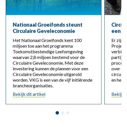
Nationaal Groeifonds steunt
Circul
Circulaire Geveleconomie
een c
Het Nationaal Groeifonds kent 100
Er zijn 
miljoen toe aan het programma
Project
Toekomstbestendige Leefomgeving
verbind
waarvan 2,8 miljoen bestemd voor de
partijen
Circulaire Geveleconomie. Met deze
proces w
investering kunnen de plannen voor een
over de
Circulaire Geveleconomie uitgerold
circula
worden. VKG is een van de vijf initiërende
en het 
brancheorganisaties.
Bekijk dit artikel
Bekijk d