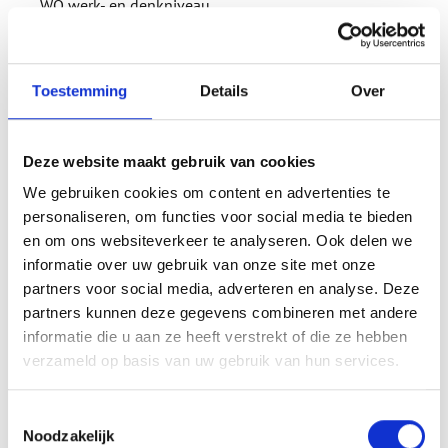
WO werk- en denkniveau.
Minimaal 5 jaar ervaring in of rond de gevelbranche.
Aantoonbare ervaring met stakeholdermanagement,
belangenbehartiging en profilering.
Inzicht in EU-wetgeving en relevante nationale
Toestemming
Details
Over
regelgeving.
Gevoel voor politieke besluitvorming en het speelveld
tussen bedrijfsleven en overheid.
Deze website maakt gebruik van cookies
Ervaring met woordvoering en externe communicatie
(pré).
We gebruiken cookies om content en advertenties te
Coachende leiderschapsstijl en ervaring met het
personaliseren, om functies voor social media te bieden
aansturen van professionals.
en om ons websiteverkeer te analyseren. Ook delen we
Affiniteit met het werken binnen een branchevereniging
en de dynamiek van collectieve belangen.
informatie over uw gebruik van onze site met onze
partners voor social media, adverteren en analyse. Deze
partners kunnen deze gegevens combineren met andere
Wat kenmerkt jou?
informatie die u aan ze heeft verstrekt of die ze hebben
verzameld op basis van uw gebruik van hun services.
Strategisch én commercieel sterk.
Resultaatgericht en ondernemend.
Toestemmingsselectie
Politiek sensitief en communicatief overtuigend.
Noodzakelijk
Innovatief denker met gevoel voor wat leden nodig