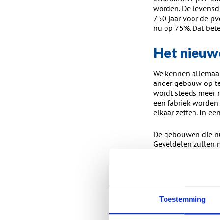
worden. De levensduu
750 jaar voor de pvc
nu op 75%. Dat bete
Het nieu
We kennen allemaal
ander gebouw op te 
wordt steeds meer m
een fabriek worden 
elkaar zetten. In e
De gebouwen die nu
Geveldelen zullen 
worden. De architec
helemaal anders da
De kunststofkozijne
adviseren hoe met 
Toestemming
demonteren worden 
heel normaal, hetg