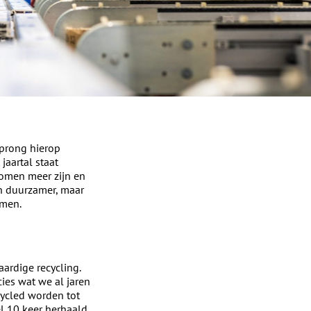
sprong hierop
jaartal staat
romen meer zijn en
en duurzamer, maar
emen.
ardige recycling.
ies wat we al jaren
cycled worden tot
el 10 keer herhaald