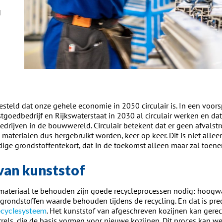
d
esteld dat onze gehele economie in 2050 circulair is. In een voor
goedbedrijf en Rijkswaterstaat in 2030 al circulair werken en dat 
bedrijven in de bouwwereld. Circulair betekent dat er geen afvalst
 materialen dus hergebruikt worden, keer op keer. Dit is niet alle
idige grondstoffentekort, dat in de toekomst alleen maar zal toen
van kunststof
ateriaal te behouden zijn goede recycleprocessen nodig: hoogwa
 grondstoffen waarde behouden tijdens de recycling. En dat is prec
cyclesysteem
. Het kunststof van afgeschreven kozijnen kan gere
rrels, die de basis vormen voor nieuwe kozijnen. Dit proces kan w