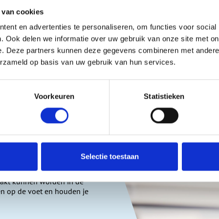
en is onderdeel van het ontwerpproces en een belangrijke ontw
 van cookies
omie. Innovatie is een belangrijke stap in het verder
verduurzame
n product.
ent en advertenties te personaliseren, om functies voor social
. Ook delen we informatie over uw gebruik van onze site met on
e. Deze partners kunnen deze gegevens combineren met andere i
erzameld op basis van uw gebruik van hun services.
Voorkeuren
Statistieken
wikkelingen goed nieuws.
in onze branche, betekent
In de branche zijn we ons
eraties een prettige wereld
haffen, of het nu schoenen
akt worden, met oog voor
Selectie toestaan
speler. Hoge kwaliteit
ijn, een lange levensduur
aakt kunnen worden in de
gen op de voet en houden je