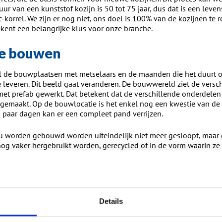
r van een kunststof kozijn is 50 tot 75 jaar, dus dat is een leve
-korrel. We zijn er nog niet, ons doel is 100% van de kozijnen te r
kent een belangrijke klus voor onze branche.
we bouwen
 de bouwplaatsen met metselaars en de maanden die het duurt o
leveren. Dit beeld gaat veranderen. De bouwwereld ziet de versch
et prefab gewerkt. Dat betekent dat de verschillende onderdelen
gemaakt. Op de bouwlocatie is het enkel nog een kwestie van de
en paar dagen kan er een compleet pand verrijzen.
 worden gebouwd worden uiteindelijk niet meer gesloopt, maar
nog vaker hergebruikt worden, gerecycled of in de vorm waarin z
t van de toekomst zal daarom anders te werk gaan dan de huidige 
n zijn of haar vakgenoot van enkele decennia geleden.
nbranche is zich bewust van de eigen rol in dit proces. Fabrikante
minimale bevestigingsmaterialen optimale stevigheid en de juist
Details
gerealiseerd. De zogenaamde droge beglazing is in de kunststof
een de ‘losmaakbaarheid’ ten goede komt. De losmaakbaarheid va