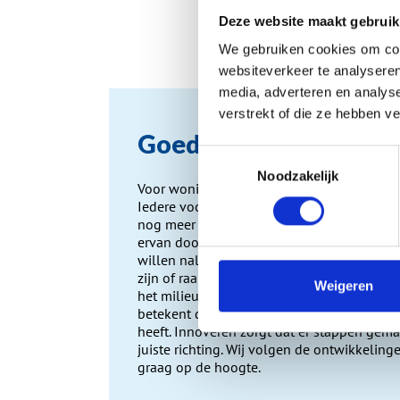
andere bouwelement
Deze website maakt gebruik
circulaire bouwecon
kozijnen
in proces e
We gebruiken cookies om cont
websiteverkeer te analyseren
media, adverteren en analys
verstrekt of die ze hebben v
Goed nieuws
Toestemmingsselectie
Noodzakelijk
Voor woningeigenaren betekenen deze ont
Iedere voorwaartse stap van de producten 
nog meer kwaliteit en nog betere isolatie. 
ervan doordrongen dat we de volgende gen
willen nalaten. De producten die we aansc
zijn of raamkozijnen, moeten bewust gema
Weigeren
het milieu. Kwaliteit is daarin een centrale 
betekent dat een product,
het kunststof koz
heeft. Innoveren zorgt dat er stappen gem
juiste richting. Wij volgen de ontwikkelin
graag op de hoogte.