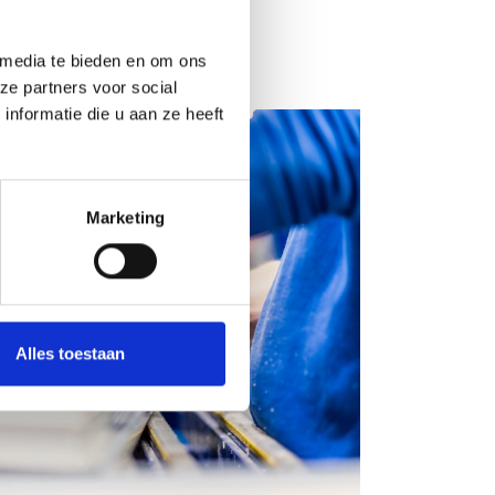
ikkeling binnen de
n van kunststof
 media te bieden en om ons
ze partners voor social
nformatie die u aan ze heeft
Marketing
Alles toestaan