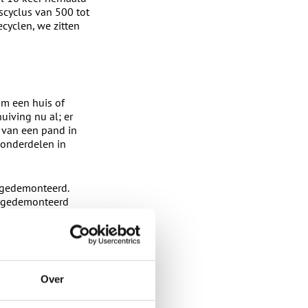
nscyclus van 500 tot
ecyclen, we zitten
m een huis of
uiving nu al; er
 van een pand in
 onderdelen in
 gedemonteerd.
e gedemonteerd
architect en al
n en leveranciers
e voorwaarden voor
Over
kozijnenbranche
n kozijnen en