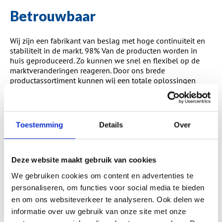
Betrouwbaar
Wij zijn een fabrikant van beslag met hoge continuïteit en
stabiliteit in de markt. 98% Van de producten worden in
huis geproduceerd. Zo kunnen we snel en flexibel op de
marktveranderingen reageren. Door ons brede
productassortiment kunnen wij een totale oplossingen
leveren in beslag. We werken volgens economische,
ecologische en sociale regels. Hiermee creëren we de basis
voor succesvol duurzaam ondernemen voor onze klanten
en de MACO groep.
Toestemming
Details
Over
Samenwerking
Deze website maakt gebruik van cookies
Voor ons is het belangrijk om met u, onze klant, in gesprek
We gebruiken cookies om content en advertenties te
te zijn en te blijven met u. Onze kennis en expertise willen
personaliseren, om functies voor social media te bieden
we graag met u delen. Het is de sleutel van ons gezamelijk
succes. Door onze allesomvattende oplossingen, verhogen
en om ons websiteverkeer te analyseren. Ook delen we
we uw concurrentiepositie. MACO staat, voor u en uw
informatie over uw gebruik van onze site met onze
eindgebruikers, voor techniek in beweging in de meest