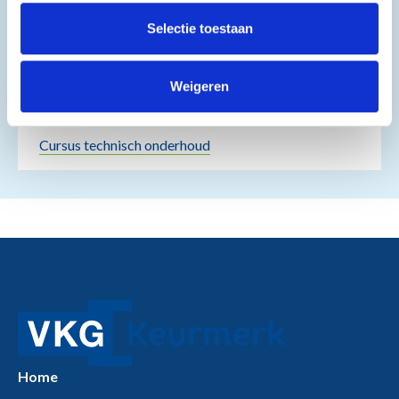
Selectie toestaan
Haal de kennis en vaardigheid in eigen huis
Voor technisch specialisten van
woningbouwverenigingen
Weigeren
En VKG Keurmerkmonteurs
Cursus technisch onderhoud
Home