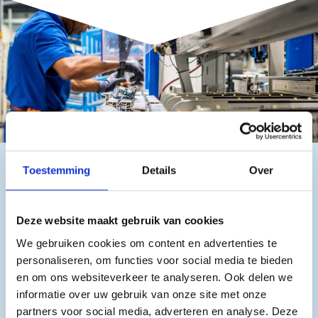
Toestemming
Details
Over
Met een netwerk van kennispartners vermenigvuldigen we
de kennis. Naast fabrikanten en leveranciers vind je in ons
netwerk ook platforms, duurzaamheidsspecialisten,
ketenpartners, verschillende lobbyisten en lijnen naar
Deze website maakt gebruik van cookies
politici. Samen hebben we vele haakjes en zorgen we dat
deze in elkaar grijpen daar waar het relevant is, waar het
We gebruiken cookies om content en advertenties te
waarde toevoegt. We zorgen voor actuele kennis in de
personaliseren, om functies voor social media te bieden
markt over kunststof kozijnen en de VKG Kwaliteitseisen &
en om ons websiteverkeer te analyseren. Ook delen we
Adviezen, leiden monteurs op voor een VKG
informatie over uw gebruik van onze site met onze
Keurmerkcertificatie en het technisch onderhouden en
partners voor social media, adverteren en analyse. Deze
repareren van kunststof kozijnen.