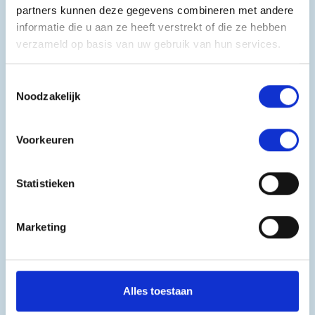
partners kunnen deze gegevens combineren met andere
informatie die u aan ze heeft verstrekt of die ze hebben
Leer (meer) over kunststof
verzameld op basis van uw gebruik van hun services.
kozijnen
Toestemmingsselectie
Noodzakelijk
Montagecursus
Voorkeuren
Voor monteurs van VKG Keurmerkbedrijven
Praktische 2-daagse opleiding
Statistieken
Haal je VKG Keurmerkcertificatie
Montagecursus
Marketing
Cursus technisch
onderhoud
Alles toestaan