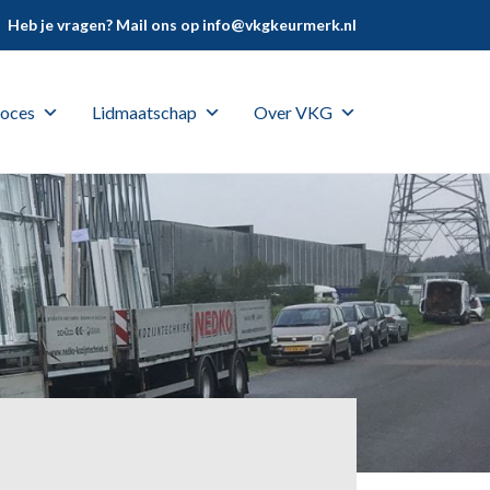
Heb je vragen? Mail ons op
info@vkgkeurmerk.nl
oces
Lidmaatschap
Over VKG