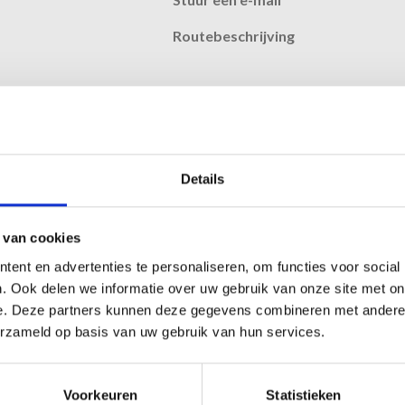
Routebeschrijving
estart met de productie van kunststof kozijnen voor de
roductie uitgebreid met een landelijke markt. Door enorme
oten om een extra pand in gebruik te nemen om aan de
Details
 tot één van de bekendste spelers op de Nederlandse
 van cookies
ent en advertenties te personaliseren, om functies voor social
chüco die voldoen aan verschillende certificeringen. Als
. Ook delen we informatie over uw gebruik van onze site met on
ken wij volgens de voorschriften van de volgende
e. Deze partners kunnen deze gegevens combineren met andere i
erzameld op basis van uw gebruik van hun services.
liteit Gevelbouw en KOMO.
Voorkeuren
Statistieken
fiel en heeft daarentegen een landelijke uitstraling.