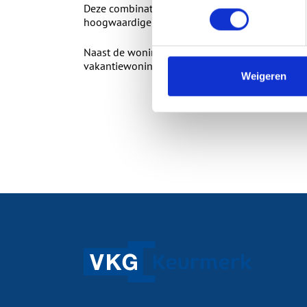
Deze combinatie geeft onze klanten dan ook vee
hoogwaardige hefschuifdeur van Schüco produ
Naast de woningbouw produceert Nedko ook vol
vakantiewoningen en chalets.
Weigeren