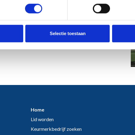
l mogelijkheden. Daar komt bij dat wij ook de kwalitatief
ceren.
op voor de recreatiemarkt. Hierbij kunt u denken aan
Selectie toestaan
Home
Lid worden
Keurmerkbedrijf zoeken