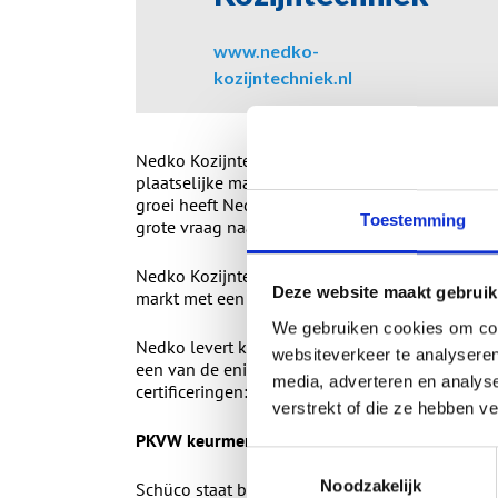
www.nedko-
kozijntechniek.nl
Nedko Kozijntechniek is in 1991 opgericht en g
plaatselijke markt. In de loop der jaren is de p
groei heeft Nedko Kozijntechniek in 2005 besl
Toestemming
grote vraag naar kunststof kozijnen te voldoen.
Nedko Kozijntechniek is inmiddels uitgegroeid
Deze website maakt gebruik
markt met een landelijke dekking!
We gebruiken cookies om cont
Nedko levert kwaliteitsproducten van het merk S
websiteverkeer te analyseren
een van de enige fabrikanten in Nederland wer
media, adverteren en analys
certificeringen:
verstrekt of die ze hebben v
PKVW keurmerk, VKG Keurmerk, Stichting Kwa
Toestemmingsselectie
Noodzakelijk
Schüco staat bekend als een modern en strak pro