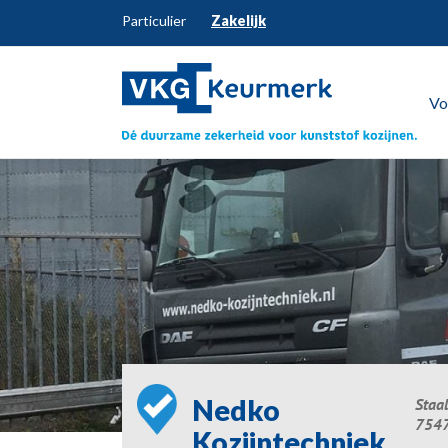
Particulier
Zakelijk
Vo
Nedko
Staa
7547
Kozijntechniek