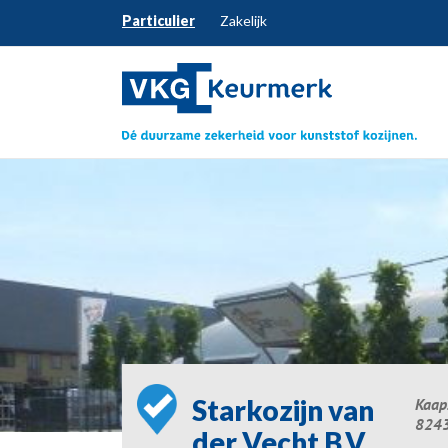
Particulier
Zakelijk
Starkozijn van
Kaap
8243
der Vecht B.V.