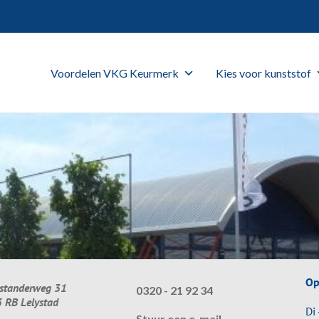
Voordelen VKG Keurmerk
Kies voor kunststof
Op
standerweg 31
0320 - 21 92 34
 RB Lelystad
Di 
Stuur een e-mail