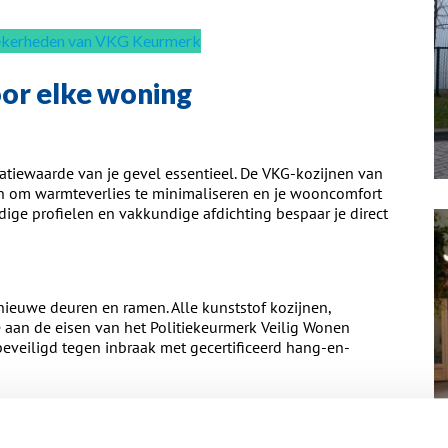
zekerheden van VKG Keurmerk
oor elke woning
latiewaarde van je gevel essentieel. De VKG-kozijnen van
en om warmteverlies te minimaliseren en je wooncomfort
ge profielen en vakkundige afdichting bespaar je direct
r nieuwe deuren en ramen. Alle kunststof kozijnen,
aan de eisen van het Politiekeurmerk Veilig Wonen
beveiligd tegen inbraak met gecertificeerd hang-en-
perfect passen bij de uitstraling van je huis. Daarom heb