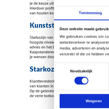
je de keuze uit een breed scala aan kleuren en 
Hierdoor profiteer je van het onderhoudsarme ka
van houten kozijnen behoudt.
Toestemming
Kunststof kozijnen in de 
Deze website maakt gebruik
We gebruiken cookies om cont
Starkozijn van der Vecht richt zich bewust op 
hoogste niveau te houden. De focus ligt hierbij
websiteverkeer te analyseren
advies en het bekijken van alle mogelijkheden
media, adverteren en analys
Kaapstanderweg 31 in Lelystad. Hier kun je de m
verstrekt of die ze hebben v
je wensen door te vertalen naar een passende of
Toestemmingsselectie
Starkozijn reviews
Noodzakelijk
Klanttevredenheid is de motor achter dit familieb
van klanten in de regio. Naast de levering van
Op de geleverde kunststof kozijnen en de monta
de verre toekomst zorgeloos kunt blijven geniet
Weigeren