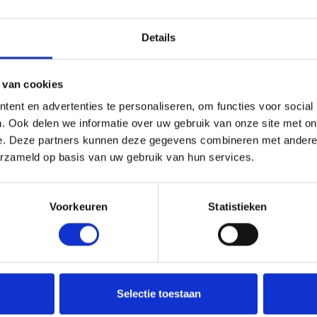
uitvoeringen, waaronder een realistische houtlook.
rakter van kunststof, terwijl je de authentieke charme
Details
regio Flevoland
 van cookies
ent en advertenties te personaliseren, om functies voor social
een compact werkgebied om de kwaliteit en service op het
 op
de gehele provincie Flevoland
. Voor een uitgebreid
. Ook delen we informatie over uw gebruik van onze site met on
 ben je van harte welkom in de showroom aan de
e. Deze partners kunnen deze gegevens combineren met andere i
aterialen zelf ervaren en staan de specialisten klaar om
erzameld op basis van uw gebruik van hun services.
ferte.
Voorkeuren
Statistieken
edrijf, wat terug te zien is in de vele positieve reviews
 topproducten kun je rekenen op een uitstekende nazorg.
ge ontvang je standaard 10 jaar garantie, zodat je ook in
en van je investering.
Selectie toestaan