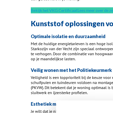
Bekijk het VKG Certificaat
Lees meer over de 
Kunststof oplossingen v
Optimale isolatie en duurzaamheid
Met de huidige energietarieven is een hoge iso
Starkozijn van der Vecht zijn speciaal ontworp
te verhogen. Door de combinatie van hoogwaardi
op je maandelijkse lasten.
Veilig wonen met het Politiekeurmerk
Veiligheid is een topprioriteit bij de keuze voo
schuifpuien en tuindeuren voldoen na montage 
(PKVW). Dit betekent dat je woning optimaal is 
sluitwerk en ijzersterke profielen.
Esthetiek met houtlook en kleur
Je wilt dat je nieuwe kunststof gevelelementen 