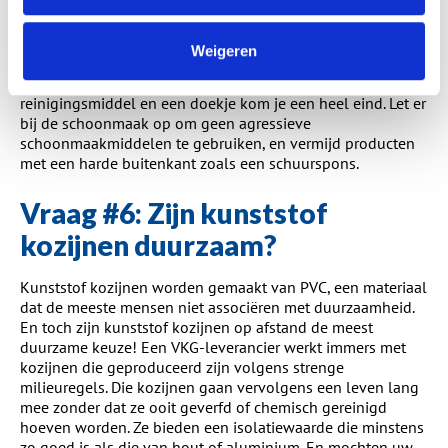
nodig?
Kunststof kozijnen zijn onderhoudsarm, maar niet geheel
Weigeren
onderhoudsvrij. Het belangrijkste onderhoud aan de
kozijnen is de schoonmaak. Met een sopje, een
reinigingsmiddel en een doekje kom je een heel eind. Let er
bij de schoonmaak op om geen agressieve
schoonmaakmiddelen te gebruiken, en vermijd producten
met een harde buitenkant zoals een schuurspons.
Vraag #6: Zijn kunststof
kozijnen duurzaam?
Kunststof kozijnen worden gemaakt van PVC, een materiaal
dat de meeste mensen niet associëren met duurzaamheid.
En toch zijn kunststof kozijnen op afstand de meest
duurzame keuze! Een VKG-leverancier werkt immers met
kozijnen die geproduceerd zijn volgens strenge
milieuregels. Die kozijnen gaan vervolgens een leven lang
mee zonder dat ze ooit geverfd of chemisch gereinigd
hoeven worden. Ze bieden een isolatiewaarde die minstens
zo goed is als die van hout of aluminium. En mochten uw