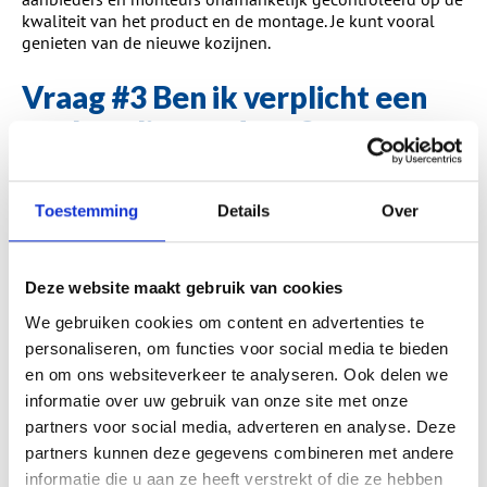
kwaliteit van het product en de montage. Je kunt vooral
genieten van de nieuwe kozijnen.
Vraag #3 Ben ik verplicht een
aanbetaling te doen?
Het bestellen van kunststof kozijnen is over het algemeen
een grote uitgave. Ook voor de leverancier betekent een
Toestemming
Details
Over
order een behoorlijke voorfinanciering. Daarom wordt er in
de regel door de leverancier een aanbetaling gevraagd.
Wanneer je bij een VKG-leverancier een bestelling plaatst
mag de aanbetaling maximaal 30% van de orderwaarde
Deze website maakt gebruik van cookies
bedragen. Mocht er onverhoopt iets gebeuren met de
We gebruiken cookies om content en advertenties te
leverancier waardoor hij niet kan leveren, dan garandeert
personaliseren, om functies voor social media te bieden
het
VKG Waarborgfonds
dat de klus voor de resterende
betaling alsnog voltooid wordt door een andere VKG-
en om ons websiteverkeer te analyseren. Ook delen we
gecertificeerde leverancier. Mocht dit niet mogelijk blijken,
informatie over uw gebruik van onze site met onze
ontvangt je de aanbetaling terug.
partners voor social media, adverteren en analyse. Deze
partners kunnen deze gegevens combineren met andere
Vraag #4: Hoe werkt het
informatie die u aan ze heeft verstrekt of die ze hebben