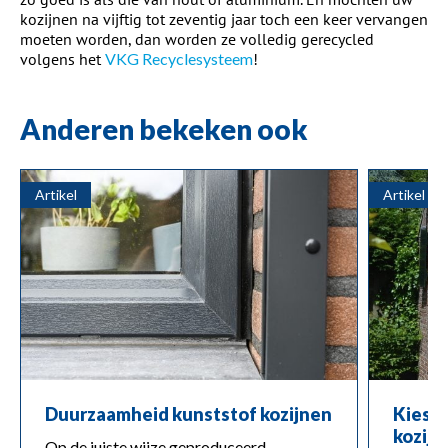
kozijnen na vijftig tot zeventig jaar toch een keer vervangen
moeten worden, dan worden ze volledig gerecycled
volgens het
VKG Recyclesysteem
!
Anderen bekeken ook
Artikel
Artikel
Duurzaamheid kunststof kozijnen
Kies i
kozijn
Op de juiste wijze geproduceerd,