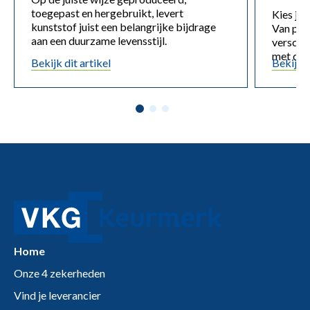
toegepast en hergebruikt, levert
Kies je 
kunststof juist een belangrijke bijdrage
Van prij
aan een duurzame levensstijl.
verschil
met dez
Bekijk dit artikel
Bekijk d
Home
Onze 4 zekerheden
Vind je leverancier