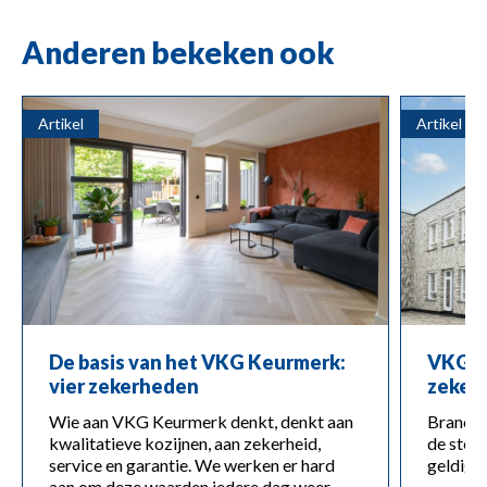
Anderen bekeken ook
Artikel
Artikel
De basis van het VKG Keurmerk:
VKG W
vier zekerheden
zeker
Wie aan VKG Keurmerk denkt, denkt aan
Branche
kwalitatieve kozijnen, aan zekerheid,
de stev
service en garantie. We werken er hard
geldigh
aan om deze waarden iedere dag weer