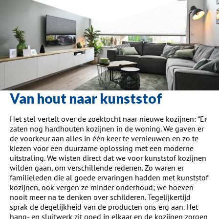
Van hout naar kunststof
Het stel vertelt over de zoektocht naar nieuwe kozijnen:
“Er
zaten nog hardhouten kozijnen in de woning.
W
e
gaven er
de voorkeur aan
alles in één keer te vernieuwen
en zo te
kiezen voor een
duurzame oplossing
met een
moderne
uitstraling.
We wisten direct dat we voor kunststof kozijnen
wilden gaan, o
m verschillende redenen. Zo waren er
familieleden die al goede ervaringen hadden met kunststof
kozijnen,
ook vergen
ze
minder onderhoud
;
we hoeven
nooit meer na te denken over schilderen. Tegelijkertijd
sprak de degelijkheid van de producten ons erg aan. Het
hang- en sluitwerk zit goed in elkaar
en de kozijnen zorgen