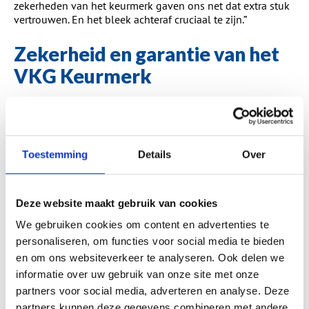
zekerheden van het keurmerk gaven ons net dat extra stuk
vertrouwen.
En het bleek achteraf cruciaal te zijn.
”
Zekerheid en garantie van het
VKG Keurmerk
“
De kozijnen boven en onder zijn in twee fasen geplaatst.
Helaas had de fabrikant met tegenslagen te maken,
waardoor de communicatie en voortgang niet soepel
verliepen. Na een bericht van de curator was de situatie
Toestemming
Details
Over
helder en zijn we op zoek gegaan naar een partij die voor
ons alles kon afmaken. We zaten midden in een
verbouwing en wilden dus snel door. In onze zoektocht
naar een andere partij hebben we veel profijt gehad van
Deze website maakt gebruik van cookies
het
Waarborgfonds
en de hulp van
VKG Keurmerk
.
”
We gebruiken cookies om content en advertenties te
personaliseren, om functies voor social media te bieden
De juiste oplossing
en om ons websiteverkeer te analyseren. Ook delen we
informatie over uw gebruik van onze site met onze
“
Het VKG
Keurmerk
heeft ervoor gezorgd dat we snel
partners voor social media, adverteren en analyse. Deze
terecht konden bij
Kozijndeluxe
, waardoor de
werkzaamheden weinig vertraging opliepen. Achteraf
partners kunnen deze gegevens combineren met andere