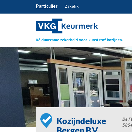
Particulier
Zakelijk
Kozijndeluxe
De F
5854
Bergen B.V.