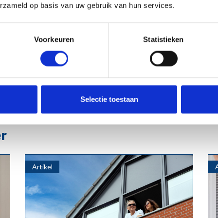
erzameld op basis van uw gebruik van hun services.
Noord Limburg
Voorkeuren
Statistieken
 schuifpuien, dakkapellen/ dakramen, raambekleding of
erder: Kozijndeluxe is dé leverancier op dit gebied! Wij
angen van bovengenoemde onderdelen. Bezoek onze
Selectie toestaan
er
Artikel