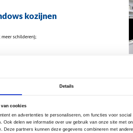
ndows kozijnen
meer schilderen);
r;
Details
tst, een voordeur of raam, zowel in het advies als bij de
 van cookies
oorwaardelijke kwaliteit. Vandaar de keuze voor het VKG
rheid. Onze kunststof kozijnen worden met zorg gemaakt
ent en advertenties te personaliseren, om functies voor social
 Hier wordt op basis van Schüco profielen uw kozijn op
. Ook delen we informatie over uw gebruik van onze site met on
geproduceerd wordt kunnen wij een korte levertijd van 6
e. Deze partners kunnen deze gegevens combineren met andere i