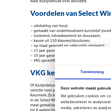
waar Kozijndeluxe over adviseert.
Voordelen van Select Wi
– uitstraling van hout;
– gemaakt van onderhoudsarm kunststof (nooit 
– isolerend, inbraakwerend en duurzaam;
– keuze uit 150 kleuren/structuren;
– op maat gemaakt en vakkundig geplaatst;
– 15 jaar garantie op de kozijnen, kleur/structuu
– 10 jaar garantie op de montage;
– VKG gecertificeerd.
VKG keurmerk
Toestemming
Of Kozijndeluxe nu een
kunststof schuifpui
plaa
Deze website maakt gebruik
selectie voor producten is er gekozen voor onv
Keurmerk. Zo koopt u betrouwbaarheid en zeke
We gebruiken cookies om cont
in de Select Windows fabriek in Noord-Holland.
websiteverkeer te analyseren
maat gerealiseerd. Doordat er in eigen fabriek 
media, adverteren en analys
tot 8 weken bieden.