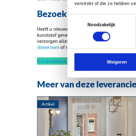
verstrekt of die ze hebben v
Bezoek de showroom in 
Toestemmingsselectie
Noodzakelijk
Heeft u nieuwe kozijnen, overkapping,
deuren
,
kunststof gevelbekleding nodig? Zoek dan niet v
verzorgen alles wat komt kijken bij het verv
showroom
of neem contact met ons op.
Kozijndeluxe is Select Windows partner
Weigeren
Meer van deze leveranci
Artikel