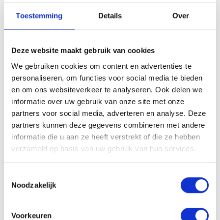
verzekerd van het VKG Waarborgfonds waarmee je geen
financieel risico loopt. En vergeet niet: het aanpassen van
Toestemming
Details
Over
de gevel is een cruciale factor. Je wilt dat alleen door een
echte vakman laten doen. Bekijk daarom de (online)
referenties en klantreviews van de leverancier. En vraag bij
Deze website maakt gebruik van cookies
de leverancier naar de geboden garanties en service.
We gebruiken cookies om content en advertenties te
Stap 4: Vraag een schriftelijke
personaliseren, om functies voor social media te bieden
en om ons websiteverkeer te analyseren. Ook delen we
offerte
informatie over uw gebruik van onze site met onze
partners voor social media, adverteren en analyse. Deze
Vraag altijd een gedetailleerde schriftelijke offerte als je
kunststof kozijnen wilt kopen. Dus met tekeningen en
partners kunnen deze gegevens combineren met andere
principedetails. Deze kan pas gemaakt worden na
informatie die u aan ze heeft verstrekt of die ze hebben
opmeting. Eis inzicht in de leverings- en
verzameld op basis van uw gebruik van hun services.
garantievoorwaarden. Met het VKG Keurmerk ben je
verzekerd van tien jaar garantie op het gehele product en
de montage. Ook is de aanbetaling maximaal 30% van de
Toestemmingsselectie
aanneemsom.
Noodzakelijk
Stap 5: Zorg voor een
Voorkeuren