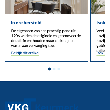
In ere hersteld
Isoler
De eigenaren van een prachtig pand uit
Veel wa
1906 wilden de originele en gerenoveerde
kozijne
details in ere houden maar de kozijnen
kozijne
waren aan vervanging toe.
gebied 
milieu.
Bekijk dit artikel
Bekijk d