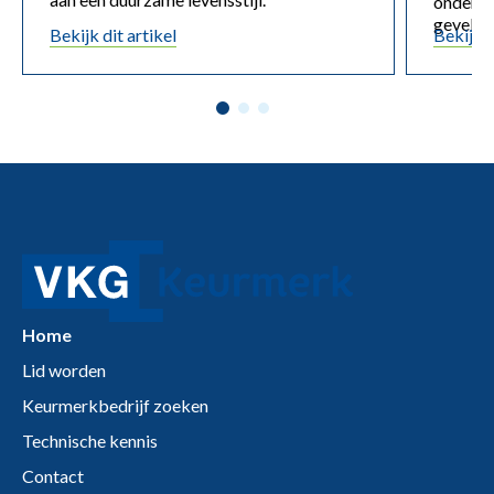
onderzo
gevelec
Bekijk dit artikel
Bekijk d
Home
Lid worden
Keurmerkbedrijf zoeken
Technische kennis
Contact