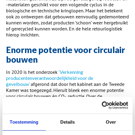
-materialen geschikt voor een volgende cyclus in de
biologische en technische kringlopen. Maar het betekent
ook zo ontwerpen dat gebouwen eenvoudig gedemonteerd
kunnen worden, zodat producten ‘schoon’ weer hergebruikt
of gerecycled kunnen worden. En de hele retourlogistiek
hierop inrichten.
Enorme potentie voor circulair
bouwen
In 2020 is het onderzoek
‘Verkenning
producentenverantwoordelijkheid voor de
gevelbouw’
afgerond dat door het kabinet aan de Tweede
Kamer was toegezegd. Hieruit bleek een enorme potentie
voor circulair bouwen én CO
reductie. Over de
2
doelstellingen, afspraken en activiteiten richting 2030 is de
gevelbranche met het Ministerie van Infrastructuur en
Waterstaat en het Ministerie van Binnenlandse Zaken en
Koninkrijksrelaties het gesprek aan gegaan. Inmiddels is
Toestemming
Details
Over
het ‘Ketenakkoord Circulaire Geveleconomie’ uitgewerkt. De
gevelbranches hebben een uitnodiging gestuurd aan beide