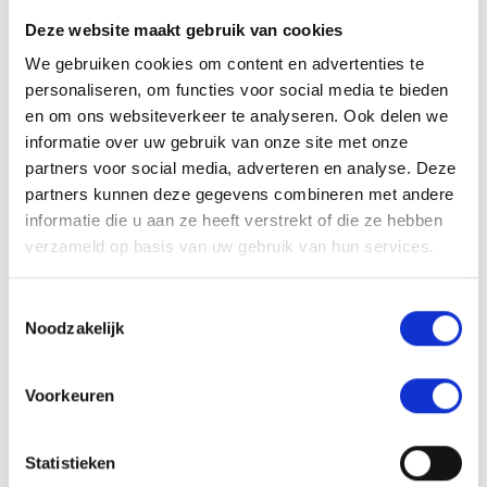
Ministeries om hierin samen te werken.
Deze website maakt gebruik van cookies
Het
verkenningsrapport
, de
roadmap naar 2030
en de
verdere stappen richting een Circulaire Geveleconomie zijn
We gebruiken cookies om content en advertenties te
te vinden op de website.
personaliseren, om functies voor social media te bieden
en om ons websiteverkeer te analyseren. Ook delen we
Recyclen en hergebruiken
informatie over uw gebruik van onze site met onze
kozijnen
partners voor social media, adverteren en analyse. Deze
partners kunnen deze gegevens combineren met andere
De leden van de VKG worden vanuit de vereniging al
informatie die u aan ze heeft verstrekt of die ze hebben
langere tijd voorgeschreven om mee te werken aan de
verzameld op basis van uw gebruik van hun services.
recycleketen van “end of life” producten in het VKG
Recyclesysteem. Dit is onafhankelijk van de herkomst van
de kozijnen. Door de groeiende vraag uit de markt zien wij
Toestemmingsselectie
initiatieven ontstaan richting volledige circulariteit. Zo zijn
Noodzakelijk
er nu al 100% gerecyclede kunststof kozijnen beschikbaar
en worden er al langere tijd
kozijnen hergebruikt
.
Voorkeuren
Oude kunststof kozijnen terug
naar fabrikant
Statistieken