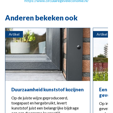
https://www.circulairegeveleconomie.nl/
Anderen bekeken ook
Artikel
Artikel
Duurzaamheid kunststof kozijnen
Een st
gevel
Op de juiste wijze geproduceerd,
toegepast en hergebruikt, levert
Op initi
kunststof juist een belangrijke bijdrage
gevelbo
aan een duurzame levensstijl.