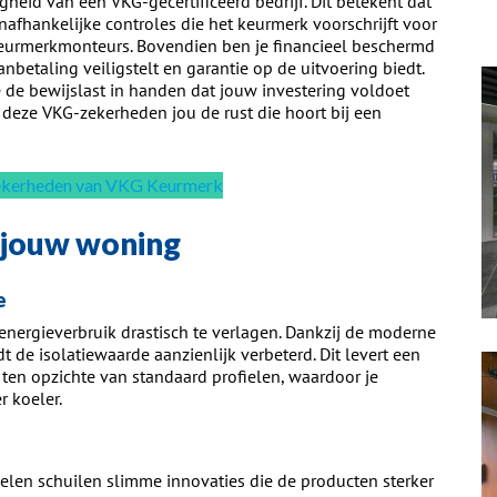
igheid van een VKG-gecertificeerd bedrijf. Dit betekent dat
onafhankelijke controles die het keurmerk voorschrijft voor
eurmerkmonteurs. Bovendien ben je financieel beschermd
betaling veiligstelt en garantie op de uitvoering biedt.
e de bewijslast in handen dat jouw investering voldoet
deze VKG-zekerheden jou de rust die hoort bij een
zekerheden van VKG Keurmerk
 jouw woning
e
nergieverbruik drastisch te verlagen. Dankzij de moderne
 de isolatiewaarde aanzienlijk verbeterd. Dit levert een
ten opzichte van standaard profielen, waardoor je
r koeler.
ielen schuilen slimme innovaties die de producten sterker