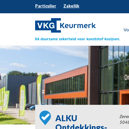
Particulier
Zakelijk
Vo
ALKU
Zeve
5048
Ontdekkings­