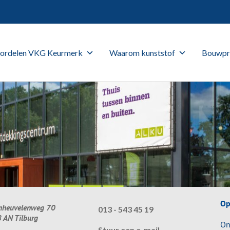
ordelen VKG Keurmerk
Waarom kunststof
Bouwpr
Op
nheuvelenweg 70
013 - 543 45 19
 AN Tilburg
On
Stuur een e-mail