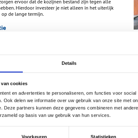
orgen ervoor dat de kozijnen bestand zijn tegen alle
ben. Hierdoor investeer je niet alleen in het uiterlijk
 op de lange termijn.
tie
ndaard. Alle gevelproducten, van deuren tot schuifpuien,
rk dat voldoet aan de strengste veiligheidseisen. Door
ge montage door gecertificeerde specialisten, verklein je
eilig gevoel in je eigen huis.
Details
entrum in Tilburg
 van cookies
producten ben je van harte welkom in het ALKU
 in Tilburg. Vanuit deze locatie bedienen zij de gehele
ent en advertenties te personaliseren, om functies voor social
nten. In de showroom kun je de verschillende stijlen,
. Ook delen we informatie over uw gebruik van onze site met on
esten.
e. Deze partners kunnen deze gegevens combineren met andere i
erzameld op basis van uw gebruik van hun services.
 langdurige garantie
igen werk, daarom bieden we standaard een
Voorkeuren
Statistieken