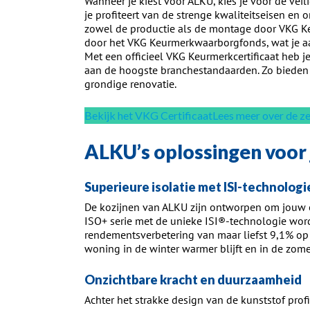
Wanneer je kiest voor ALKU, kies je voor de veil
je profiteert van de strenge kwaliteitseisen en 
zowel de productie als de montage door VKG K
door het VKG Keurmerkwaarborgfonds, wat je aan
Met een officieel VKG Keurmerkcertificaat heb j
aan de hoogste branchestandaarden. Zo bieden 
grondige renovatie.
Bekijk het VKG Certificaat
Lees meer over de 
ALKU’s oplossingen voor
Superieure isolatie met ISI-technologi
De kozijnen van ALKU zijn ontworpen om jouw e
ISO+ serie met de unieke ISI®-technologie wordt
rendementsverbetering van maar liefst 9,1% op 
woning in de winter warmer blijft en in de zome
Onzichtbare kracht en duurzaamheid
Achter het strakke design van de kunststof prof