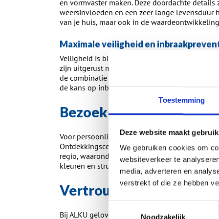
en vormvaster maken. Deze doordachte details z
weersinvloeden en een zeer lange levensduur heb
van je huis, maar ook in de waardeontwikkeling
Maximale veiligheid en inbraakpreven
Veiligheid is bij ALKU geen optie, maar een sta
zijn uitgerust met hoogwaardig hang- en sluitwe
de combinatie van stevige profielen en vakkundi
de kans op inbraak aanzienlijk en creëer je een v
Toestemming
Bezoek het Ontdekkingsc
Deze website maakt gebruik
Voor persoonlijk advies en het ervaren van de 
Ontdekkingscentrum aan de Zevenheuvelenweg 70
We gebruiken cookies om cont
regio, waaronder Waalwijk en omliggende gemee
websiteverkeer te analyseren
kleuren en structuren van dichtbij bekijken en t
media, adverteren en analys
verstrekt of die ze hebben v
Vertrouwen op service en
Toestemmingsselectie
Bij ALKU geloven we in de kwaliteit van ons e
Noodzakelijk