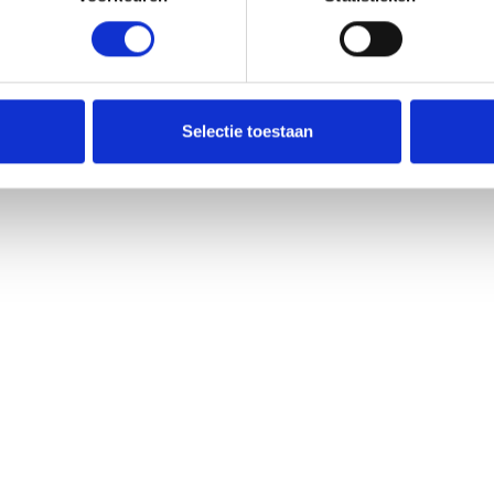
 en montage. Onze klanten waarderen de nuchtere en
anttevredenheidsscore van gemiddeld een 8.8. Ook na de
deling, zodat jouw kozijnen jarenlang in topconditie
Selectie toestaan