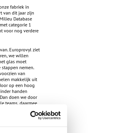
onze fabriek in
van dit jaar zijn
 Milieu Database
 met categorie 1
nt voor nog verdere
van. Europrovyl ziet
ren, we willen
het glas moet
te stappen nemen.
 voorzien van
elen makkelijk uit
rdoor op een hoog
minder handen
 Dan doen we door
ele teams, daarmee
n, dus het is onze
 zijn afhankelijk