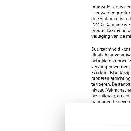
Innovatie is dus ee
Leeuwarden producer
drie varianten van 
(NMD). Daarmee is E
productkaarten in d
verlaging van de mil
Duurzaamheid kent v
dit als haar verant
betrokken kunnen zi
vervangen worden, d
Een kunststof kozij
rubberen afdichting
te voeren. De aanpa
niveau. Vakmanschap
beschikbaar, dus m
trainingen te geven
komen we verder.
Een ander belangrij
verantwoordelijkhei