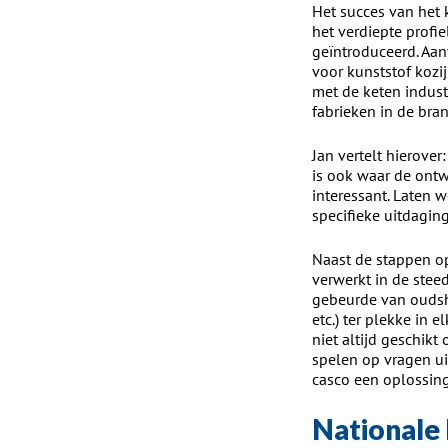
Het succes van het 
het verdiepte profi
geïntroduceerd. Aan
voor kunststof kozi
met de keten indus
fabrieken in de bra
Jan vertelt hierove
is ook waar de ontw
interessant. Laten
specifieke uitdagin
Naast de stappen op 
verwerkt in de stee
gebeurde van oudshe
etc.) ter plekke in 
niet altijd geschik
spelen op vragen ui
casco een oplossing”
Nationale