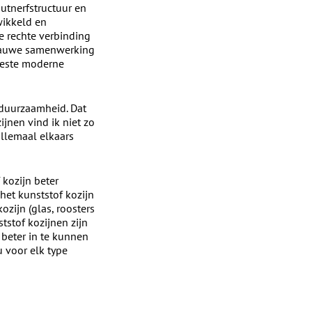
utnerfstructuur en
wikkeld en
e rechte verbinding
n nauwe samenwerking
eeste moderne
p duurzaamheid. Dat
jnen vind ik niet zo
llemaal elkaars
 kozijn beter
het kunststof kozijn
zijn (glas, roosters
tstof kozijnen zijn
 beter in te kunnen
u voor elk type