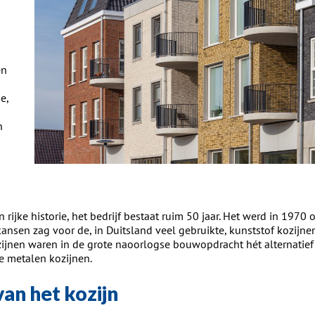
en
e,
n
 rijke historie, het bedrijf bestaat ruim 50 jaar. Het werd in 1970
kansen zag voor de, in Duitsland veel gebruikte, kunststof kozijn
ijnen waren in de grote naoorlogse bouwopdracht hét alternatief
e metalen kozijnen.
van het kozijn