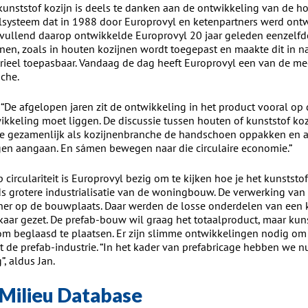
kunststof kozijn is deels te danken aan de ontwikkeling van de ho
elsysteem dat in 1988 door Europrovyl en ketenpartners werd ont
vullend daarop ontwikkelde Europrovyl 20 jaar geleden eenzelfd
jnen, zoals in houten kozijnen wordt toegepast en maakte dit i
trieel toepasbaar. Vandaag de dag heeft Europrovyl een van de m
nche.
r: “De afgelopen jaren zit de ontwikkeling in het product vooral o
ikkeling moet liggen. De discussie tussen houten of kunststof kozi
 we gezamenlijk als kozijnenbranche de handschoen oppakken en a
gen aangaan. En sámen bewegen naar die circulaire economie.”
circulariteit is Europrovyl bezig om te kijken hoe je het kunststof
ds grotere industrialisatie van de woningbouw. De verwerking van 
r op de bouwplaats. Daar werden de losse onderdelen van een ko
elkaar gezet. De prefab-bouw wil graag het totaalproduct, maar kuns
t om beglaasd te plaatsen. Er zijn slimme ontwikkelingen nodig om
t de prefab-industrie. “In het kader van prefabricage hebben we n
, aldus Jan.
 Milieu Database