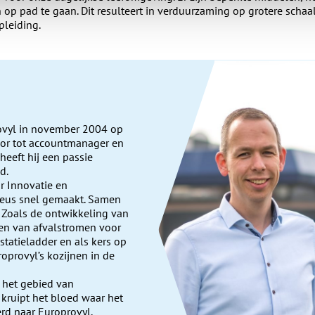
op pad te gaan. Dit resulteert in verduurzaming op grotere schaal
pleiding.
rovyl in november 2004 op
oor tot accountmanager en
eeft hij een passie
d.
r Innovatie en
keus snel gemaakt. Samen
. Zoals de ontwikkeling van
gen van afvalstromen voor
statieladder en als kers op
roprovyl’s kozijnen in de
p het gebied van
kruipt het bloed waar het
rd naar Europrovyl.