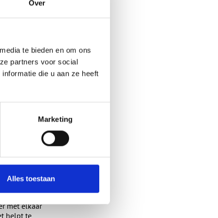
at we met elkaar in
Over
o verdere
 media te bieden en om ons
ze partners voor social
 De ambitie van
nformatie die u aan ze heeft
il bijdragen aan
 afbouwen van de
el secundair
Marketing
n, zeker in de
mheid binnen de VHZ
VHZ Groep heeft
Development Goals.”
iale
Alles toestaan
beurt weer lid van
r met elkaar
t helpt te