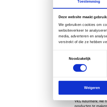
van onze leverancie
Toestemming
gesprek blijven. Da
verduurzaming te st
Deze website maakt gebruik
Waarde ve
We gebruiken cookies om cont
websiteverkeer te analyseren
Samen met Transcar
media, adverteren en analys
deze groep is de me
een volledig circul
verstrekt of die ze hebben v
toepassing van foss
materiaal.
Toestemmingsselectie
Noodzakelijk
Jan vertelt over de
duurzame ontwikkeli
Groep, hebben we s
een
duurzaamheids
(Red: De SDG’s zijn
duurzameontwikkel
Weigeren
Om diezelfde redene
VKG Keurmerk. We h
producten te maken 