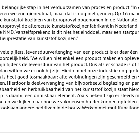
n belangrijke stap in het verduurzamen van proces en product. “In 
en we energieneutraal, maar dat is nog niet genoeg. Op 16 maart 
de kunststof kozijnen van Europrovyl opgenomen in de Nationale
uroprovyl de allereerste kunststofkozijnenfabrikant in Nederland
e NMD. Vanzelfsprekend is dit niet het einddoel, maar een startpu
ieuprestatie van kunststof kozijnen.”
ele pijlers, levensduurverlenging van een product is er daar één 
woordelijkheid. “We willen niet enkel een product maken en opleve
jn tijdens de levensduur van het product. Dus als er schade is of 
an willen we er ook bij zijn. Hierin moet onze industrie nog gro
n is heel goed losmaakbaar: alle verbindingen zijn geschroefd en
en. Hierdoor is deelvervanging van bijvoorbeeld beglazing en pan
sbaarheid en herbruikbaarheid van het kunststof kozijn staat hie
 is daarbij een onmisbaar element. Zoals bekend zijn er steeds 
oeten we kijken naar hoe we vakmensen breder kunnen opleiden.
, ook aan andere bedrijven in de bouw. Werken met multifunction
k punt is de keten. ”Onze klanten dagen ons uit om te verduurzame
d om onze achterwaartse keten mee te nemen in deze reis. Ook wij