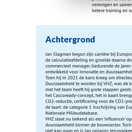
verenigen en samen 
betere training en o
Achtergrond
Jan Slagman begon zijn carrière bij Europ
de calculatieafdeling en groeide daarna d
commercieel manager. Gedurende de jaren h
ontwikkeld voor innovatie en duurzaamhei
Toen hij in 2021 de kans kreeg om directeu
Duurzaamheid te worden bij VHZ, was de 
met het team heeft hij grote stappen gezet
het Cascoready-concept, het in kaart bren
CO2-reductie, certificering voor de CO2-pre
de taart: de categorie 1 inschrijving van Eu
Nationale Milieudatabase.
VHZ staat nu bekend als een ‘influencer’ o
duurzaamheid binnen de bouwsector. Toch 
niet kan gaan en is Jan onlangs teruggekee