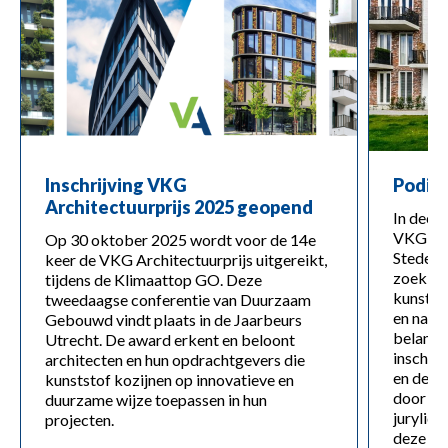
Inschrijving VKG
Podiu
Architectuurprijs 2025 geopend
In dece
VKG Arc
Op 30 oktober 2025 wordt voor de 14e
Stedebo
keer de VKG Architectuurprijs uitgereikt,
zoek na
tijdens de Klimaattop GO. Deze
kunststo
tweedaagse conferentie van Duurzaam
en natuu
Gebouwd vindt plaats in de Jaarbeurs
belangri
Utrecht. De award erkent en beloont
inschrij
architecten en hun opdrachtgevers die
en de i
kunststof kozijnen op innovatieve en
door ee
duurzame wijze toepassen in hun
jurylid
projecten.
deze pri