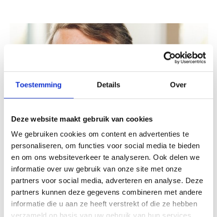
Toestemming
Details
Over
Deze website maakt gebruik van cookies
We gebruiken cookies om content en advertenties te
personaliseren, om functies voor social media te bieden
en om ons websiteverkeer te analyseren. Ook delen we
informatie over uw gebruik van onze site met onze
“De Verdwenen Brug laat zien hoe bestaande
partners voor social media, adverteren en analyse. Deze
woningen een tweede leven kunnen krijgen.
partners kunnen deze gegevens combineren met andere
Een voorbeeldig project waarin techniek,
informatie die u aan ze heeft verstrekt of die ze hebben
esthetiek en samenwerking samenkomen –
verzameld op basis van uw gebruik van hun services.