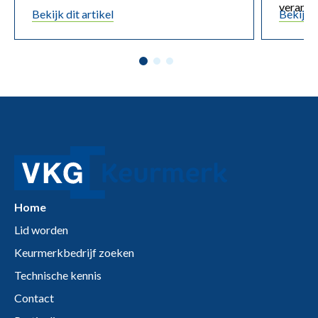
verande
Bekijk dit artikel
Bekijk d
Home
Lid worden
Keurmerkbedrijf zoeken
Technische kennis
Contact