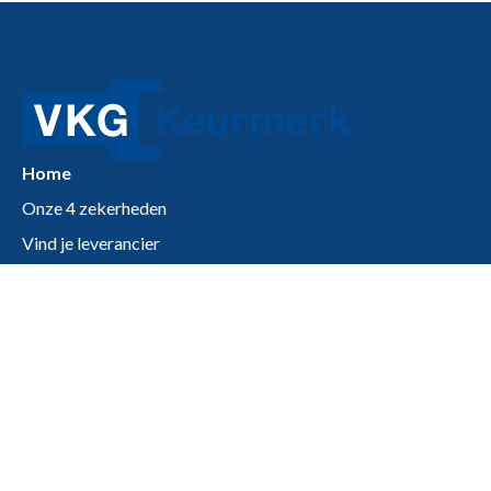
Home
Onze 4 zekerheden
Vind je leverancier
Artikelen & inspiratie
Zakelijk
Vereniging Kunststof Gevelelementenindustrie (VKG)
Postbus 1496
3430 BL Nieuwegein
(030) 750 98 01
info@vkgkeurmerk.nl