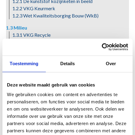
1.2.1 De kunststof kozijnketen in beeld
1.2.2 VKG Keurmerk
1.2.3 Wet Kwaliteitsborging Bouw (WkB)
1.3 Milieu
1.3.1 VKG Recycle
1.3.2 Verbeterd milieuprofiel
1.3.3 Milieurelevante productinformatie
1.3.4 Duurzaam bouwen
Toestemming
Details
Over
1.4 Vakbekwaamheid
1.5 Profieltypen
1.6 Basisvoorwaarden
Deze website maakt gebruik van cookies
1.7 Begrippenlijst
We gebruiken cookies om content en advertenties te
1.8 Aanduidingen op tekeningen
personaliseren, om functies voor social media te bieden
1.8.1 Beweegbare delen
en om ons websiteverkeer te analyseren. Ook delen we
1.8.2 Geveltypen
informatie over uw gebruik van onze site met onze
1.8.3 Namen en hoofdmaten van profielen
partners voor social media, adverteren en analyse. Deze
partners kunnen deze gegevens combineren met andere
1.9 Relatie met het Bouwbesluit en normen