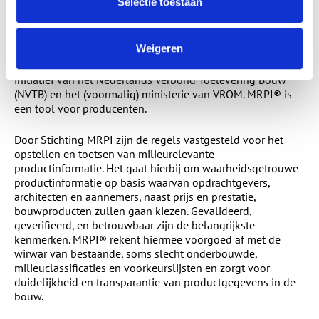
Selectie toestaan
1.3.3 Milieurelevante productinformatie
Weigeren
Milieu Relevante Product Informatie (MRPI®) is een
initiatief van het Nederlands Verbond Toelevering Bouw
(NVTB) en het (voormalig) ministerie van VROM. MRPI® is
een tool voor producenten.
Door Stichting MRPI zijn de regels vastgesteld voor het
opstellen en toetsen van milieurelevante
productinformatie. Het gaat hierbij om waarheidsgetrouwe
productinformatie op basis waarvan opdrachtgevers,
architecten en aannemers, naast prijs en prestatie,
bouwproducten zullen gaan kiezen. Gevalideerd,
geverifieerd, en betrouwbaar zijn de belangrijkste
kenmerken. MRPI® rekent hiermee voorgoed af met de
wirwar van bestaande, soms slecht onderbouwde,
milieuclassificaties en voorkeurslijsten en zorgt voor
duidelijkheid en transparantie van productgegevens in de
bouw.