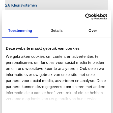
2.8 Kleursystemen
2.9 Kleur
2.9.1 Algemeen
2.9.2 Kleursystemen
2.9.3 Kleurechtheid
Toestemming
Details
Over
3. Glas en andere vakvullingen
4. Constructies & Eisen
Deze website maakt gebruik van cookies
5. Montage & Bouwplaats
We gebruiken cookies om content en advertenties te
6. Europese regels
personaliseren, om functies voor social media te bieden
7. Garantie & Voorwaarden
en om ons websiteverkeer te analyseren. Ook delen we
8. Brandveiligheid
informatie over uw gebruik van onze site met onze
9. Inbraakveiligheid
partners voor social media, adverteren en analyse. Deze
10. Milieuaspecten
partners kunnen deze gegevens combineren met andere
11. Reiniging & Onderhoud
informatie die u aan ze heeft verstrekt of die ze hebben
verzameld op basis van uw gebruik van hun services.
Zoeken
Zoeken
naar:
Toestemmingsselectie