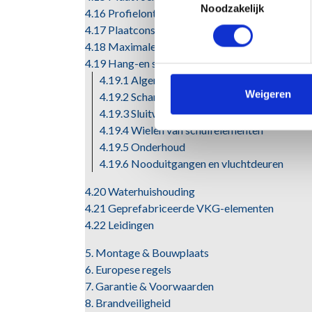
Noodzakelijk
4.16 Profielontmoetingen
4.17 Plaatconstructies
4.18 Maximale kromming kunststof deuren
4.19 Hang-en sluitwerk
4.19.1 Algemeen
Weigeren
4.19.2 Scharnieren
4.19.3 Sluitwerk
4.19.4 Wielen van schuifelementen
4.19.5 Onderhoud
4.19.6 Nooduitgangen en vluchtdeuren
4.20 Waterhuishouding
4.21 Geprefabriceerde VKG-elementen
4.22 Leidingen
5. Montage & Bouwplaats
6. Europese regels
7. Garantie & Voorwaarden
8. Brandveiligheid