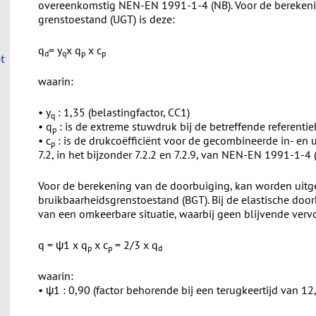
overeenkomstig NEN-EN 1991-1-4 (NB). Voor de berekening
grenstoestand (UGT) is deze:
q
= y
x q
x c
d
q
p
p
et
waarin:
• y
: 1,35 (belastingfactor, CC1)
q
• q
: is de extreme stuwdruk bij de betreffende referentie
p
• c
: is de drukcoëfficiënt voor de gecombineerde in- en
p
7.2, in het bijzonder 7.2.2 en 7.2.9, van NEN-EN 1991-1-4 
Voor de berekening van de doorbuiging, kan worden uitg
bruikbaarheidsgrenstoestand (BGT). Bij de elastische do
van een omkeerbare situatie, waarbij geen blijvende ver
q = ψ1 x q
x c
= 2/3 x q
p
p
d
waarin:
• ψ1 : 0,90 (factor behorende bij een terugkeertijd van 12,