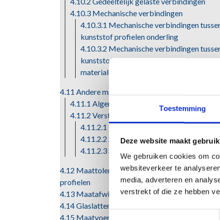
4.10.2 Gedeeltelijk gelaste verbindingen
4.10.3 Mechanische verbindingen
4.10.3.1 Mechanische verbindingen tusse
kunststof profielen onderling
4.10.3.2 Mechanische verbindingen tusse
kunststof profielen en afwijkende
materialen
4.11 Andere materialen dan kunststof
4.11.1 Algemeen
Toestemming
4.11.2 Verstijvingen
4.11.2.1 Metalen verstijvingen
4.11.2.2 Andersoortige verstijvingen
Deze website maakt gebruik
4.11.2.3 Afdichtingsmaterialen
We gebruiken cookies om cont
websiteverkeer te analyseren
4.12 Maattoleranties van geëxtrudeerde
media, adverteren en analys
profielen
verstrekt of die ze hebben v
4.13 Maatafwijkingen
4.14 Glaslatten
Toestemmingsselectie
4.15 Maatvoering en toleranties