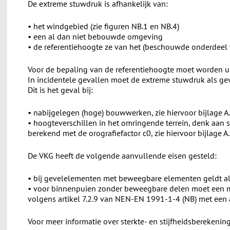
De extreme stuwdruk is afhankelijk van:
• het windgebied (zie figuren NB.1 en NB.4)
• een al dan niet bebouwde omgeving
• de referentiehoogte ze van het (beschouwde onderdeel
Voor de bepaling van de referentiehoogte moet worden u
In incidentele gevallen moet de extreme stuwdruk als ge
Dit is het geval bij:
• nabijgelegen (hoge) bouwwerken, zie hiervoor bijlage
• hoogteverschillen in het omringende terrein, denk aan so
berekend met de orografiefactor c0, zie hiervoor bijlage
De VKG heeft de volgende aanvullende eisen gesteld:
• bij gevelelementen met beweegbare elementen geldt al
• voor binnenpuien zonder beweegbare delen moet een 
volgens artikel 7.2.9 van NEN-EN 1991-1-4 (NB) met ee
Voor meer informatie over sterkte- en stijfheidsbereke