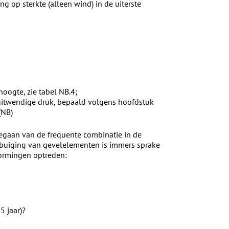
 op sterkte (alleen wind) in de uiterste
hoogte, zie tabel NB.4;
 uitwendige druk, bepaald volgens hoofdstuk
(NB)
egaan van de frequente combinatie in de
orbuiging van gevelelementen is immers sprake
vormingen optreden:
5 jaar)?