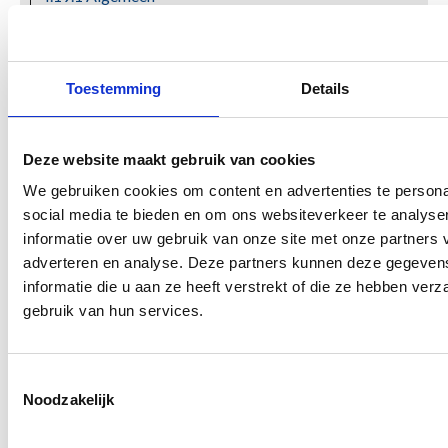
4.19.2 Scharnieren
4.19.3 Sluitwerk
4.19.4 Wielen van schuifelementen
Toestemming
Details
4.19.5 Onderhoud
4.19.6 Nooduitgangen en vluchtdeuren
4.20 Waterhuishouding
Deze website maakt gebruik van cookies
4.21 Geprefabriceerde VKG-elementen
We gebruiken cookies om content en advertenties te persona
4.22 Leidingen
social media te bieden en om ons websiteverkeer te analyse
informatie over uw gebruik van onze site met onze partners 
5. Montage & Bouwplaats
adverteren en analyse. Deze partners kunnen deze gegeve
6. Europese regels
informatie die u aan ze heeft verstrekt of die ze hebben ver
7. Garantie & Voorwaarden
gebruik van hun services.
8. Brandveiligheid
9. Inbraakveiligheid
10. Milieuaspecten
Toestemmingsselectie
11. Reiniging & Onderhoud
Noodzakelijk
Zoeken
Zoeken