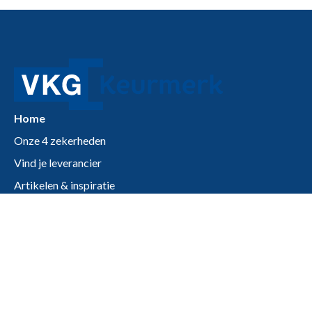
Home
Onze 4 zekerheden
Vind je leverancier
Artikelen & inspiratie
Zakelijk
Vereniging Kunststof Gevelelementenindustrie (VKG)
Postbus 1496
3430 BL Nieuwegein
(030) 750 98 01
info@vkgkeurmerk.nl