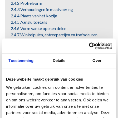
2.4.2 Profielvorm
2.4.3 Verhoudingen in maatvoering
2.4.4 Plaats van het kozijn
2.4.5 Aansluitdetails
2.4.6 Vorm van te openen delen
2.4.7 Winkelpuien, entreepartijen en ­trafodeuren
2.4.8 Kleur
2.5 Kunststof
2.5.1 Historische ontwikkeling
Toestemming
Details
Over
2.5.3 Grondstof
2.5.3.1 PVC
2.5.3.2 Fabricage
Deze website maakt gebruik van cookies
2.5.3.3 Twee groepen
We gebruiken cookies om content en advertenties te
2.6 Mechanische en fysische eigenschappen
personaliseren, om functies voor social media te bieden
2.7 Veroudering
en om ons websiteverkeer te analyseren. Ook delen we
2.7.1 Natuurlijke veroudering
informatie over uw gebruik van onze site met onze
2.7.2 Kunstmatige veroudering
partners voor social media, adverteren en analyse. Deze