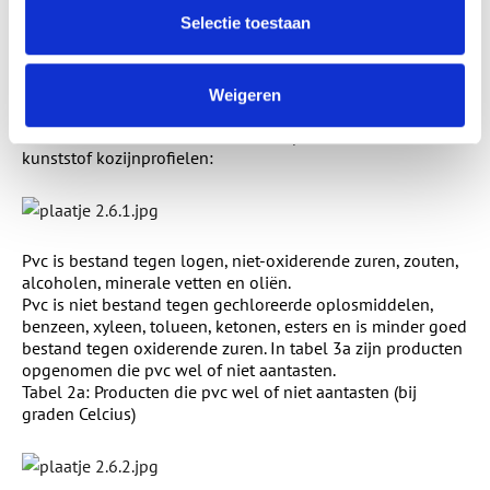
2.5.3.3 Twee groepen
2.7 Veroudering
Selectie toestaan
2.6 Mechanische en fysische eigenschappen
Weigeren
Hieronder staan enkele technische specificaties van
kunststof kozijnprofielen:
Pvc is bestand tegen logen, niet-oxiderende zuren, zouten,
alcoholen, minerale vetten en oliën.
Pvc is niet bestand tegen gechloreerde oplosmiddelen,
benzeen, xyleen, tolueen, ketonen, esters en is minder goed
bestand tegen oxiderende zuren. In tabel 3a zijn producten
opgenomen die pvc wel of niet aantasten.
Tabel 2a: Producten die pvc wel of niet aantasten (bij
graden Celcius)