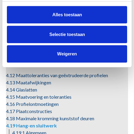
profielen onderling
4.10.3.2 Mechanische verbindingen tussen kunststof
Alles toestaan
profielen en afwijkende materialen
4.11 Andere materialen dan kunststof
Selectie toestaan
4.11.1 Algemeen
4.11.2 Verstijvingen
4.11.2.1 Metalen verstijvingen
Weigeren
4.11.2.2 Andersoortige verstijvingen
4.11.2.3 Afdichtingsmaterialen
4.12 Maattoleranties van geëxtrudeerde profielen
4.13 Maatafwijkingen
4.14 Glaslatten
4.15 Maatvoering en toleranties
4.16 Profielontmoetingen
4.17 Plaatconstructies
4.18 Maximale kromming kunststof deuren
4.19 Hang-en sluitwerk
4.19.1 Algemeen