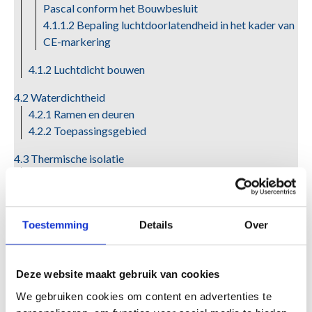
Pascal conform het Bouwbesluit
4.1.1.2 Bepaling luchtdoorlatendheid in het kader van
CE-markering
4.1.2 Luchtdicht bouwen
4.2 Waterdichtheid
4.2.1 Ramen en deuren
4.2.2 Toepassingsgebied
4.3 Thermische isolatie
4.3.1 Algemeen
4.3.2 Gemiddelde warmtedoorgangscoëfficiënten
4.3.3 Absolute vochtigheid
4.3.4 Relatieve vochtigheid
Toestemming
Details
Over
4.3.5 Condensatie
4.3.6 Infrarood thermogratieën
Deze website maakt gebruik van cookies
4.4 Geluidwering
We gebruiken cookies om content en advertenties te
4.4.1 Bepaling geluidwering