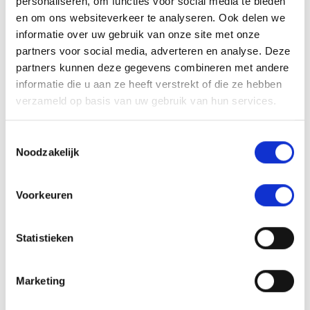
personaliseren, om functies voor social media te bieden
en om ons websiteverkeer te analyseren. Ook delen we
4.5 Afwijkende puien
informatie over uw gebruik van onze site met onze
4.6 Ventilatie
partners voor social media, adverteren en analyse. Deze
4.7 Bediening van sluitwerk
partners kunnen deze gegevens combineren met andere
4.8 Constructies
informatie die u aan ze heeft verstrekt of die ze hebben
4.8.1 Algemeen
verzameld op basis van uw gebruik van hun services.
4.8.2 Sterkte
4.8.2.1 Horizontale doorbuiging
4.8.2.2 Verticale doorbuiging
Toestemmingsselectie
4.8.2.3 Windbelasting
Noodzakelijk
4.8.2.4 Controle op doorbuiging
4.8.2.5 Windtunnelonderzoek
Voorkeuren
4.9 Stijfheid van de beweegbare delen
4.10 Verbindingen
Statistieken
4.10.1 Gelaste verbindingen
4.10.2 Gedeeltelijk gelaste verbindingen
4.10.3 Mechanische verbindingen
Marketing
4.10.3.1 Mechanische verbindingen tussen kunststof