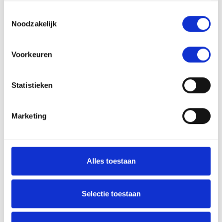
Raamwerk dat bestemd is om in
Toestemmingsselectie
een bouwkundig kader te
Noodzakelijk
Kozijn
worden bevestigd, eventueel met
behulp van een stelkozijn of
stellijst.
Voorkeuren
Lakken
Zie bij coating.
Het geforceerd uitharden van
Statistieken
Moffelen
een coating onder invloed van
een verhoogde temperatuur.
Aansluiting tussen (bouw-)delen,
Marketing
die kennelijk niet bedoeld is om
Naad
die delen ten opzichte van elkaar
(door bediening of anderszins) te
laten bewegen.
Alles toestaan
Een nat aangebrachte coating.
Voor het uitharden kan gebruik
Selectie toestaan
Natlak
gemaakt worden van moffelen,
maar dit is niet per definitie
noodzakelijk.