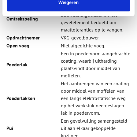
Weigeren
De ruimte tussen het
bouwkundige kader en het
Omtrekspeling
gevelelement bedoeld om
maattoleranties op te vangen.
Opdrachtnemer
VKG-gevelbouwer.
Open voeg
Niet afgedichte voeg.
Een in poedervorm aangebrachte
coating, waarbij uitharding
Poederlak
plaatsvindt door middel van
moffelen.
Het aanbrengen van een coating
door middel van moffelen van
Poederlakken
een langs elektrostatische weg
op het werkstuk neergeslagen
lak in poedervorm.
Een gevelvulling samengesteld
Pui
uit aan elkaar gekoppelde
kozijnen.