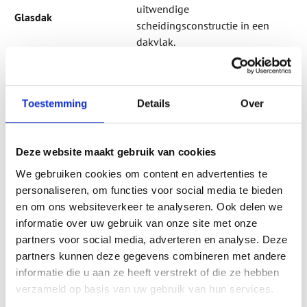
uitwendige
Glasdak
scheidingsconstructie in een
dakvlak.
Gebouwen met een
Hoogbouw
dakrandhoogte van meer dan 70
meter.
Toestemming
Details
Over
Op elkaar aansluitende
gevelelementen die in een
horizontale strook worden
Horizontale raamstrook
Deze website maakt gebruik van cookies
aangebracht tussen de vloeren
We gebruiken cookies om content en advertenties te
en/ of borstweringen, maar vóór
personaliseren, om functies voor social media te bieden
de wanden.
en om ons websiteverkeer te analyseren. Ook delen we
Keuring door de VKG-
informatie over uw gebruik van onze site met onze
Ingangskeuring
gevelbouwer van de
partners voor social media, adverteren en analyse. Deze
aangeleverde materialen.
partners kunnen deze gegevens combineren met andere
Bedoelde of onbedoelde
informatie die u aan ze heeft verstrekt of die ze hebben
Kier
spleetvormige opening in een
verzameld op basis van uw gebruik van hun services.
aansluitconstructie.