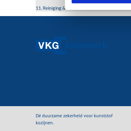
11. Reiniging & Onderhoud
Dé duurzame zekerheid voor kunststof
kozijnen.