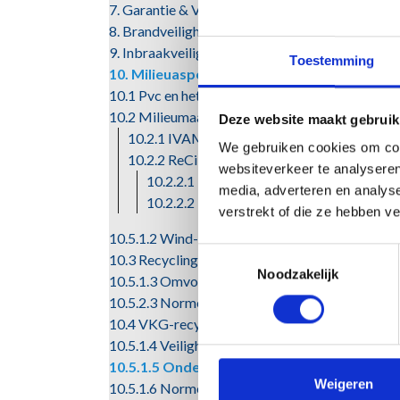
7. Garantie & Voorwaarden
8. Brandveiligheid
9. Inbraakveiligheid
Toestemming
10. Milieuaspecten
10.1 Pvc en het milieu
10.2 Milieumaat van pvc
Deze website maakt gebruik
10.2.1 IVAM-rapportage
We gebruiken cookies om cont
10.2.2 ReCiPe-methode
websiteverkeer te analyseren
10.2.2.1 Nulmeting
media, adverteren en analys
10.2.2.2 Milieu-impact
verstrekt of die ze hebben v
10.5.1.2 Wind- en waterdichtheid PV-panelen
Toestemmingsselectie
10.3 Recycling
Noodzakelijk
10.5.1.3 Omvormerruimte
10.5.2.3 Normen en richtlijnen
10.4 VKG-recyclingsysteem
10.5.1.4 Veiligheid
10.5.1.5 Onderhoud en reiniging
Weigeren
10.5.1.6 Normen en richtlijnen