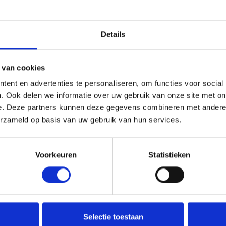
kunststof gevels van één tot drie maal per jaar, afhankeli
ook
onderdeel 11, Reiniging & onderhoud
). Het reinigen 
van vuil mag geen gebruik worden gemaakt van scherpe 
Details
 van cookies
ent en advertenties te personaliseren, om functies voor social
. Ook delen we informatie over uw gebruik van onze site met on
e. Deze partners kunnen deze gegevens combineren met andere i
erzameld op basis van uw gebruik van hun services.
Voorkeuren
Statistieken
Selectie toestaan