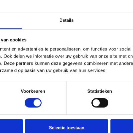
• NEN 1010 Veiligheidsbepalingen voor laagspanningsins
• NEN 1006 Algemene voorschriften voor leidingwaterinst
Details
• NEN 3215 Binnenriolering - Eisen en bepalingsmethod
Het systeem kan worden getest door een onafhankelijk t
 van cookies
collector volgens de norm EN 12975.
ent en advertenties te personaliseren, om functies voor social
. Ook delen we informatie over uw gebruik van onze site met on
e. Deze partners kunnen deze gegevens combineren met andere i
erzameld op basis van uw gebruik van hun services.
Voorkeuren
Statistieken
Selectie toestaan