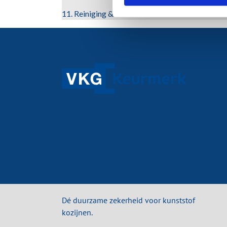
11. Reiniging & Onderhoud
Dé duurzame zekerheid voor kunststof
kozijnen.