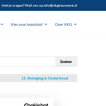
Heb je vragen? Mail ons op
info@vkgkeurmerk.nl
Kies voor kunststof
Over VKG
Zoeken
11. Reiniging & Onderhoud
de volgende normen: