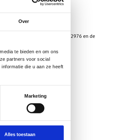
tallaties
allaties
Over
en
estinstituut volgens de norm EN 12976 en de
 media te bieden en om ons
ze partners voor social
nformatie die u aan ze heeft
Marketing
Alles toestaan