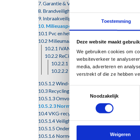
7. Garantie & Voorwaarden
8. Brandveiligheid
9. Inbraakveiligheid
Toestemming
10. Milieuaspecten
10.1 Pvc en het milieu
10.2 Milieumaat van pvc
Deze website maakt gebruik
10.2.1 IVAM-rapportage
We gebruiken cookies om cont
10.2.2 ReCiPe-methode
websiteverkeer te analyseren
10.2.2.1 Nulmeting
media, adverteren en analys
10.2.2.2 Milieu-impact
verstrekt of die ze hebben v
10.5.1.2 Wind- en waterdichtheid PV-panelen
Toestemmingsselectie
10.3 Recycling
Noodzakelijk
10.5.1.3 Omvormerruimte
10.5.2.3 Normen en richtlijnen
10.4 VKG-recyclingsysteem
10.5.1.4 Veiligheid
10.5.1.5 Onderhoud en reiniging
Weigeren
10.5.1.6 Normen en richtlijnen